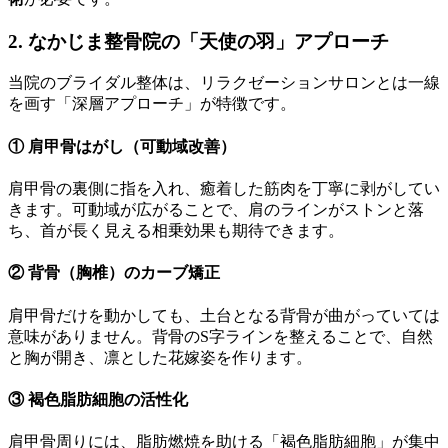
2. なかじま整骨院の「天使の羽」アプローチ
当院のブライダル整体は、リラクゼーションサロンとは一線
を画す「深層アプローチ」が特徴です。
① 肩甲骨はがし（可動域改善）
肩甲骨の裏側に指を入れ、癒着した筋肉を丁寧に剥がしてい
きます。可動域が広がることで、肩のラインがストンと落
ち、首が長く見える相乗効果も期待できます。
② 背骨（胸椎）のカーブ矯正
肩甲骨だけを動かしても、土台となる背骨が曲がっていては
意味がありません。背骨のS字ラインを整えることで、自然
と胸が開き、凛とした花嫁姿を作ります。
③ 褐色脂肪細胞の活性化
肩甲骨周りには、脂肪燃焼を助ける「褐色脂肪細胞」が集中