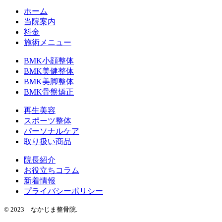
ホーム
当院案内
料金
施術メニュー
BMK小顔整体
BMK美健整体
BMK美脚整体
BMK骨盤矯正
再生美容
スポーツ整体
パーソナルケア
取り扱い商品
院長紹介
お役立ちコラム
新着情報
プライバシーポリシー
© 2023 なかじま整骨院.