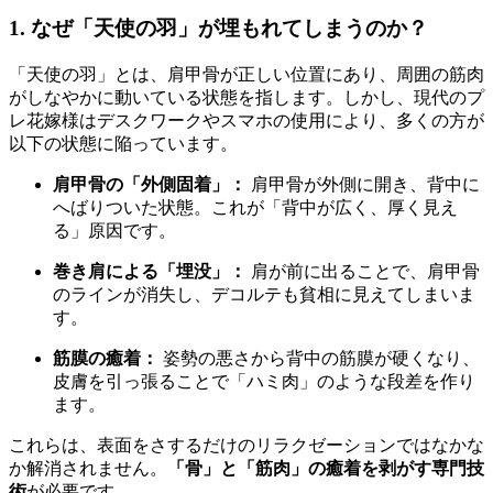
1. なぜ「天使の羽」が埋もれてしまうのか？
「天使の羽」とは、肩甲骨が正しい位置にあり、周囲の筋肉
がしなやかに動いている状態を指します。しかし、現代のプ
レ花嫁様はデスクワークやスマホの使用により、多くの方が
以下の状態に陥っています。
肩甲骨の「外側固着」：
肩甲骨が外側に開き、背中に
へばりついた状態。これが「背中が広く、厚く見え
る」原因です。
巻き肩による「埋没」：
肩が前に出ることで、肩甲骨
のラインが消失し、デコルテも貧相に見えてしまいま
す。
筋膜の癒着：
姿勢の悪さから背中の筋膜が硬くなり、
皮膚を引っ張ることで「ハミ肉」のような段差を作り
ます。
これらは、表面をさするだけのリラクゼーションではなかな
か解消されません。
「骨」と「筋肉」の癒着を剥がす専門技
術
が必要です。