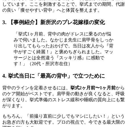
しています。ここを刺激することで、挙式までの期間、代謝
の良い「痩せやすい背中」へと体質を整えます。
3. 【事例紹介】新所沢のプレ花嫁様の変化
「挙式1ヶ月前、背中の肉がドレスに乗るのが悩
みで伺いました。なかじま先生に肩甲骨をしっか
り出してもらったおかげで、当日は友人から『背
中がすごく綺麗！』と褒めちぎられました。マッ
サージとは全然違う『スッキリ感』に感動で
す！」（20代・所沢市在住）
4. 挙式当日に「最高の背中」で立つために
背中のラインを定着させるには、
挙式2ヶ月前〜1ヶ月前
から
のケア開始がベストです。肩甲骨の動きが良くなると、呼吸
が深くなり、挙式準備のストレス緩和や睡眠の質向上にも繋
がります。
もちろん、「前撮り直前に少しでもマシにしたい！」という
お急ぎの方も大歓迎です。プロの視点で、今できる最大限の