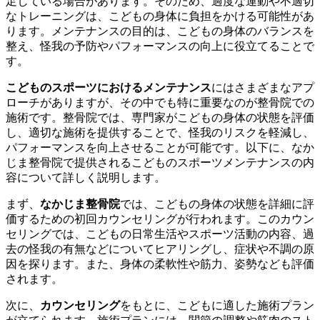
足している場合があります。そのため、過度な運動や不適切
なトレーニングは、こどもの身体に負担をかける可能性があ
ります。メンテナンスの目的は、こどもの身体のバランスを
整え、怪我の予防やパフォーマンスの向上に役立てることで
す。
こどものスポーツにおけるメンテナンス
にはさまざまなアプ
ローチがありますが、その中でも特に重要なのが整骨院での
施術です。整骨院では、専門家がこどもの身体の状態を評価
し、適切な施術を提供することで、怪我のリスクを軽減し、
パフォーマンスを向上させることが可能です。以下に、なか
じま整骨院で提供されるこどものスポーツメンテナンスの内
容について詳しく説明します。
まず、
なかじま整骨院
では、こどもの身体の状態を詳細に評
価するための初回カウンセリングが行われます。このカウン
セリングでは、こどもの日常生活やスポーツ活動の内容、過
去の怪我の有無などについてヒアリングし、症状や不調の原
因を探ります。また、身体の柔軟性や筋力、姿勢なども評価
されます。
次に、
カウンセリング
をもとに、こどもに適した施術プラン