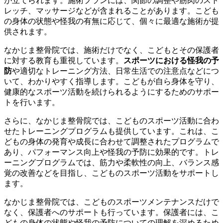
が立てられます。施術プランには、関節の調整や筋肉のスト
レッチ、マッサージなどが含まれることがあります。こども
の身体の状態や怪我の有無に応じて、個々に最適な施術が提
供されます。
なかじま整骨院では、施術だけでなく、こどもとその保護者
に対する教育も重視しています。
スポーツにおける怪我の予
防
や適切なトレーニング方法、日常生活での注意点などにつ
いて、わかりやすく指導します。こどもが自ら身体を守り、
健康的なスポーツ活動を続けられるようにするためのサポー
トを行います。
さらに、なかじま整骨院では、こどものスポーツ活動に合わ
せたトレーニングプログラムも提供しています。これは、こ
どもの身体の発育や成長に合わせて調整されたプログラムで
あり、パフォーマンス向上や怪我の予防に効果的です。トレ
ーニングプログラムでは、筋力や柔軟性の向上、バランス感
覚の改善などを目指し、こどものスポーツ活動をサポートし
ます。
なかじま整骨院では、こどものスポーツメンテナンスだけで
なく、保護者へのサポートも行っています。保護者には、こ
どもの身体の状態や怪我の予防についての理解を深めるため