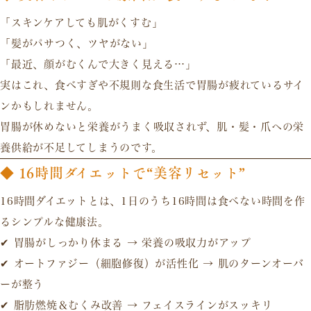
「スキンケアしても肌がくすむ」
「髪がパサつく、ツヤがない」
「最近、顔がむくんで大きく見える…」
実はこれ、
食べすぎや不規則な食生活で胃腸が疲れているサイ
ン
かもしれません。
胃腸が休めないと栄養がうまく吸収されず、
肌・髪・爪への栄
養供給が不足
してしまうのです。
◆ 16時間ダイエットで“美容リセット”
16時間ダイエットとは、
1日のうち16時間は食べない時間を作
るシンプルな健康法
。
✔
胃腸がしっかり休まる
→ 栄養の吸収力がアップ
✔
オートファジー（細胞修復）が活性化
→ 肌のターンオーバ
ーが整う
✔
脂肪燃焼＆むくみ改善
→ フェイスラインがスッキリ