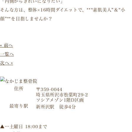
「内側からきれいになりたい」
そんな方は、
整体×16時間ダイエット
で、**“素肌美人”＆“小
顔”**を目指しませんか？
« 前へ
一覧へ
次へ »
住所
〒359-0044
埼玉県所沢市松葉町29-2
ソシアメゾン1階D区画
最寄り駅
新所沢駅 徒歩4分
▲…土曜日 18:00まで