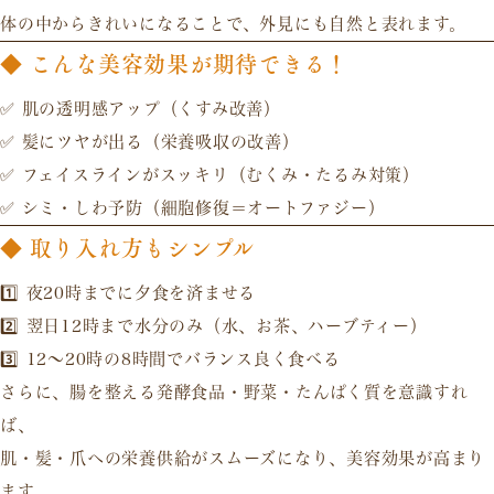
体の中からきれいになることで、外見にも自然と表れます。
◆ こんな美容効果が期待できる！
✅
肌の透明感アップ
（くすみ改善）
✅
髪にツヤが出る
（栄養吸収の改善）
✅
フェイスラインがスッキリ
（むくみ・たるみ対策）
✅
シミ・しわ予防
（細胞修復＝オートファジー）
◆ 取り入れ方もシンプル
1️⃣
夜20時までに夕食を済ませる
2️⃣ 翌日12時まで水分のみ（水、お茶、ハーブティー）
3️⃣ 12〜20時の8時間でバランス良く食べる
さらに、
腸を整える発酵食品・野菜・たんぱく質
を意識すれ
ば、
肌・髪・爪への栄養供給がスムーズ
になり、美容効果が高まり
ます。