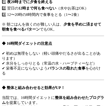
1️⃣
夜20時までに夕食を終える
2️⃣ 翌日の
12時まで何も食べない
（水やお茶はOK）
3️⃣ 12〜20時の8時間内で食事をとる（1〜2食）
※ 朝ごはんを抜くのが難しい人は、
夕食を早めに済ませて
朝食を食べるパターン
でもOK。
◆ 16時間ダイエットの注意点
✔ 初めは無理をしない（軽い頭痛やだるさが出ることがあ
ります）
✔ 水分をしっかりとる（常温の水・ハーブティーなど）
✔ 栄養不足にならないよう
バランスの取れた食事
を心がけ
る
◆ 整体と組み合わせると効果がUP！
当院では、16時間ダイエットに
整体を組み合わせたプログラ
ム
を提案しています。