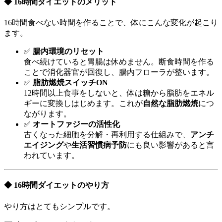
◆ 16時間ダイエットのメリット
16時間食べない時間を作ることで、体にこんな変化が起こり
ます。
✅
腸内環境のリセット
食べ続けていると胃腸は休めません。断食時間を作る
ことで消化器官が回復し、腸内フローラが整います。
✅
脂肪燃焼スイッチON
12時間以上食事をしないと、体は糖から脂肪をエネル
ギーに変換しはじめます。これが
自然な脂肪燃焼
につ
ながります。
✅
オートファジーの活性化
古くなった細胞を分解・再利用する仕組みで、
アンチ
エイジング
や
生活習慣病予防
にも良い影響があると言
われています。
◆ 16時間ダイエットのやり方
やり方はとてもシンプルです。