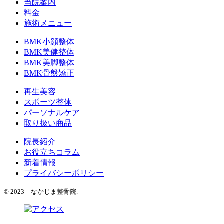
当院案内
料金
施術メニュー
BMK小顔整体
BMK美健整体
BMK美脚整体
BMK骨盤矯正
再生美容
スポーツ整体
パーソナルケア
取り扱い商品
院長紹介
お役立ちコラム
新着情報
プライバシーポリシー
© 2023 なかじま整骨院.