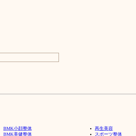
BMK小顔整体
再生美容
BMK美健整体
スポーツ整体