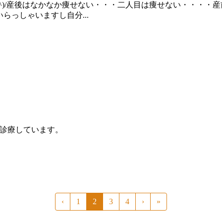
^^)/産後はなかなか痩せない・・・二人目は痩せない・・・・
っしゃいますし自分...
り診療しています。
‹
1
2
3
4
›
»