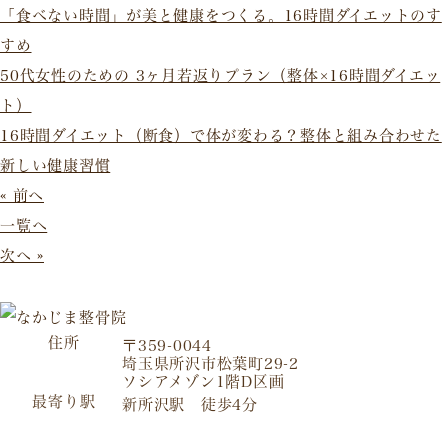
「食べない時間」が美と健康をつくる。16時間ダイエットのす
すめ
50代女性のための 3ヶ月若返りプラン（整体×16時間ダイエッ
ト）
16時間ダイエット（断食）で体が変わる？整体と組み合わせた
新しい健康習慣
« 前へ
一覧へ
次へ »
住所
〒359-0044
埼玉県所沢市松葉町29-2
ソシアメゾン1階D区画
最寄り駅
新所沢駅 徒歩4分